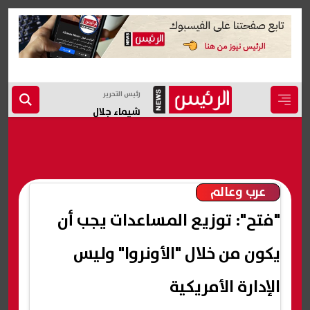
رئيس التحرير
شيماء جلال
عرب وعالم
"فتح": توزيع المساعدات يجب أن
يكون من خلال "الأونروا" وليس
الإدارة الأمريكية