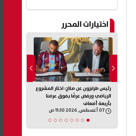
اختيارات المحرر
رة صابر
رئيس طرابزون عن صلاح: اختار المشروع
إعلام إسرائيل
انون
الرياضي ورفض عرضًا يفوق عرضنا
نحو اتفاق مع
بأربعة أضعاف
المساعي الد
07 أغسطس, 2026 11:30 ص
07 أغسطس, 2026 11:20 ص