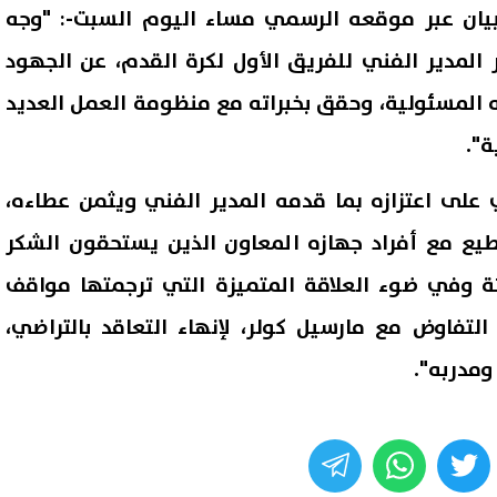
بيان عبر موقعه الرسمي مساء اليوم السبت-: "وجه
 المدير الفني للفريق الأول لكرة القدم، عن الجهود
يه المسئولية، وحقق بخبراته مع منظومة العمل العديد
ة".
ي على اعتزازه بما قدمه المدير الفني ويثمن عطاءه،
يع مع أفراد جهازه المعاون الذين يستحقون الشكر
رئة وفي ضوء العلاقة المتميزة التي ترجمتها مواقف
مواعيد مباريات اليوم 7-8-2026..
بعد واقعة "سيزلر".. النائبة أمي
لتفاوض مع مارسيل كولر، لإنهاء التعاقد بالتراضي،
ن ميونخ وأستون فيلا ومواجهات
تذكّر بشروط فصل العامل في ق
ومدربه".
لرابطة الإنجليزية
العمل الجديد
07 أغسطس, 2026 10:35 ص
whats
twitter
face