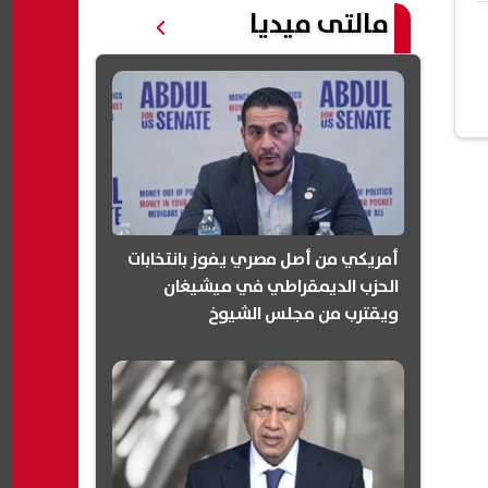
مالتى ميديا
أمريكي من أصل مصري يفوز بانتخابات
الحزب الديمقراطي في ميشيغان
ويقترب من مجلس الشيوخ
(انفوجرافيك)