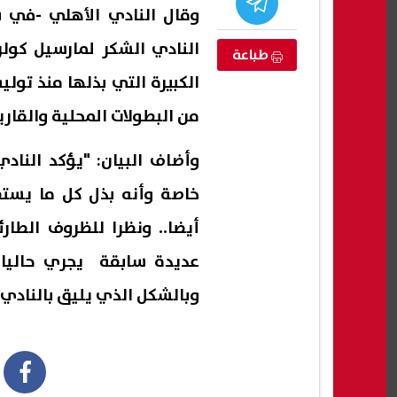
وقال النادي الأهلي -في 
النادي الشكر لمارسيل كولر
طباعة
الكبيرة التي بذلها منذ تول
من البطولات المحلية والقاري
وأضاف البيان: "يؤكد الناد
خاصة وأنه بذل كل ما يستط
أيضا.. ونظرا للظروف الطا
لطقس حتى
الزراعة: انتاج أكثر من 4000 طن من
عديدة سابقة يجري حاليا ا
 الحرارة وشبورة
منتجات تدوير المخلفات بالمجازر
باير
وبالشكل الذي يليق بالنادي 
طق
المعتمدة
كأس ا
07 أغسطس, 2026 10:56 ص
07 أغسطس, 2026 10:42 ص
book