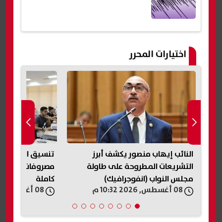
اختيارات المحرر
ية
النائب إيهاب منصور يكشف أبرز
التشريعات المطروحة على طاولة
مصروفات جامعة ا
مجلس النواب (انفوجرافيك)
كاملة
08 أغسطس, 2026 10:32 م
08 أغسطس, 2026 10:25 م