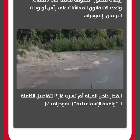
إيهاب منصور: الحكومة فشلت في 5 ملفات..
وتعديلات قانون المعاشات على رأس أولويات
البرلمان| إنفوجراف
انفجار داخل المياه أم تسرب غاز؟ التفاصيل الكاملة
لـ "واقعة الإسماعيلية" ( انفوجرافيك)