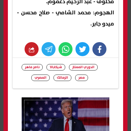
مخلوف - عبد الرحيم دغموم.
الهجوم: محمد الشامي - صلاح محسن -
ميدو جابر.
whats
twitter
facebook
الدوري الممتاز
شيكابالا
ناصر ماهر
مصر
الزمالك
المصري
شارك