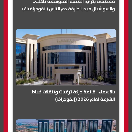
مصطفى بكري: الطبقة المتوسطة تآكلت..
والسوشيال ميديا حارقة دم الناس (انفوجرافيك)
بالأسماء.. قائمة حركة ترقيات وتنقلات ضباط
الشرطة لعام 2026 (إنفوجراف)