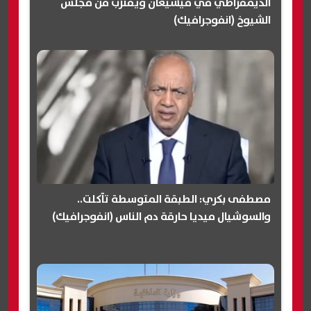
الديمقراطي في ميشيغان ويقترب من مجلس
الشيوخ (انفوجرافيك)
مصطفى بكري: الطبقة المتوسطة تآكلت..
والسوشيال ميديا حارقة دم الناس (انفوجرافيك)