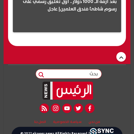
بعد أزمة الـ 1000 دولار.. أول تعليق رسمي على
رسوم شاطئ فندق العلمين| عاجل
بحث
rss feed
instagram
youtube
twitter
facebook
من نحن
سياسة الخصوصية
اتصل بنا
© 2022 alraees news All Rights Reserved. |