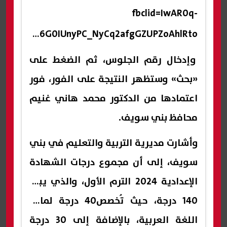
fbclid=IwAR0q-
l73O628eROPpCsqeWgK77f7c6G0IUnyPC_NyCq2afgGZUPZoAhlRto
وإدخال رقم الجلوس، ثم الضغط على
«بحث» وستظهر النتيجة على الفور، فور
اعتمادها من الدكتور محمد هاني غنيم
محافظ بني سويف.
وأشارت مديرية التربية والتعليم في بني
سويف، إلى أن مجموع درجات الشهادة
الإعدادية 2024 الترم الأول، والذي يبلغ
140 درجة، حيث تُخصص40 درجة لمادة
اللغة العربية، بالإضافة إلى 30 درجة