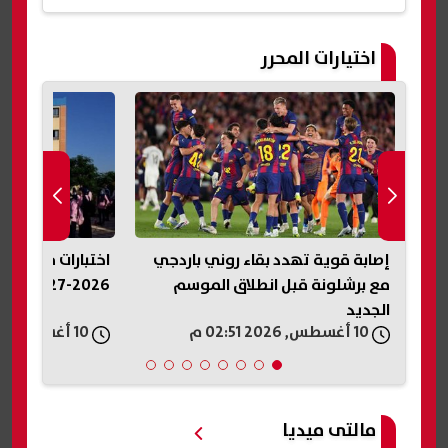
اختيارات المحرر
ات
إصابة قوية تهدد بقاء روني باردجي
اختبارات مدارس ا
مع برشلونة قبل انطلاق الموسم
2026-2027.. اعرف مواصفات الأسئلة
الجديد
10 أغسطس, 2026 02:51 م
10 أغسطس, 2026 02:50 م
مالتى ميديا