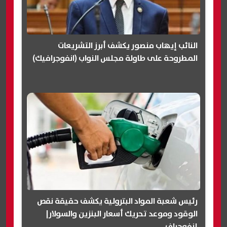
النائب إيهاب منصور يكشف أبرز التشريعات
المطروحة على طاولة مجلس النواب (انفوجرافيك)
رئيس شعبة المواد البترولية يكشف حقيقة نقص
الوقود وموعد تحريك أسعار البنزين والسولار|
إنفوجراف