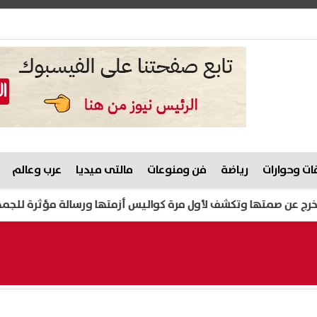
ت وحوارات
رياضة
فن ومنوعات
مالتى ميديا
عرب وعالم
متها وتكشف لأول مرة كواليس أزمتها ورسالة مؤثرة للجمهور