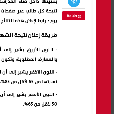
بتثبيتها داخل فناء المدرس
نتيجة كل طالب عبر صفحات 
طباعة
يوجد رابط لإعلان هذه النتائج
طريقة إعلان نتيجة الشهادة ا
- اللون الأزرق يشير إلى 
والمعارف المطلوبة، وتكون نسبة تقد
- اللون الأخضر يشير إلى أن
ة تحذر: تفشي
هجوم بالسكين في قلب لندن.. إصابة
ترامب
ارع والإصابات
4 أشخاص والشرطة تعتقل امرأة
مستع
نسبتها من 65 لأقل من 85%.
مسبو
06 أغسطس, 2026 04:01 ص
06 أغسطس, 2026 03:49 ص
- اللون الأصفر يشير إلى أ
50 لأقل من 65%.