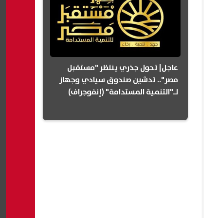
عاجل| تحول جذري ينتظر "مستقبل
مصر".. تدشين صندوق سيادي وجهاز
لـ"التنمية المستدامة" (إنفوجراف)