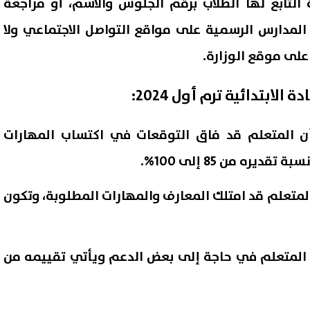
ة التابع لها الطلاب برقم الجلوس والاسم، أو مراجعة
المدارس الرسمية على مواقع التواصل الاجتماعي ولا
 على موقع الوزارة.
لابتدائية ترم أول 2024:
أن المتعلم قد فاق التوقعات في اكتساب المهارات
يره من 85 إلى 100%.
 المتعلم قد امتلك المعارف والمهارات المطلوبة، وتكون
: أفضل الاتفاق مع إيران.. لكننا
جريمة أسرية مروعة بالإسكندري
دون لتوجيه هجوم غير
شاب يطعن والده حتى الموت 
ق إذا فشلت المفاوضات
والدته وشقيقه
06 أغسطس, 2026 03:38 ص
ن المتعلم في حاجة إلى بعض الدعم ويأتي تقييمه من