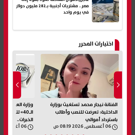
مصر.. مشتريات أجنبية بـ282 مليون دولار
في يوم واحد
اختيارات المحرر
ابة
الفنانة نيجار محمد تستغيث بوزارة
وزارة العمل تطل
الداخلية: تعرضت للنصب وأطالب
الـ40» لتوفير
باسترداد أموالي
الخبرات.. اعرف ال
06 أغسطس, 2026 08:19 ص
06 أغسطس, 2026 07:42 ص