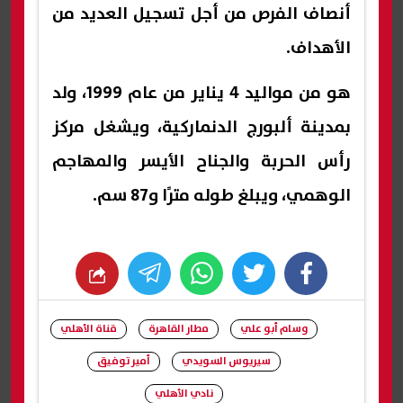
أنصاف الفرص من أجل تسجيل العديد من
الأهداف.
هو من مواليد 4 يناير من عام 1999، ولد
بمدينة ألبورج الدنماركية، ويشغل مركز
رأس الحربة والجناح الأيسر والمهاجم
الوهمي، ويبلغ طوله مترًا و87 سم.
whats
twitter
facebook
وسام أبو علي
مطار القاهرة
قناة الأهلي
سيريوس السويدي
أمير توفيق
نادي الأهلي