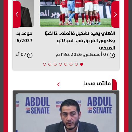
يرا
الأهلي يعيد تشكيل قائمته.. 12 لاعبًا
موعد بدء العام ا
يغادرون الفريق في الميركاتو
2026/2027.. الخريطة الزمنية
الصيفي
07 أغسطس, 2026 11:52 م
07 أغسطس, 2026 11:44 م
مالتى ميديا