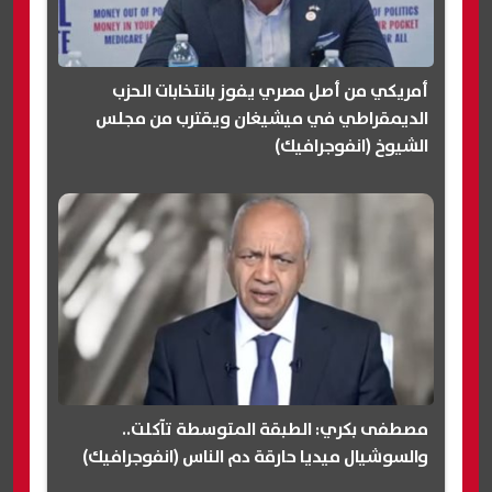
أمريكي من أصل مصري يفوز بانتخابات الحزب
الديمقراطي في ميشيغان ويقترب من مجلس
الشيوخ (انفوجرافيك)
مصطفى بكري: الطبقة المتوسطة تآكلت..
والسوشيال ميديا حارقة دم الناس (انفوجرافيك)