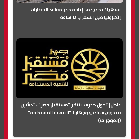
تسهيلات جديدة.. إتاحة حجز مقاعد القطارات
إلكترونيا قبل السفر بـ 12 ساعة
عاجل| تحول جذري ينتظر "مستقبل مصر".. تدشين
صندوق سيادي وجهاز لـ"التنمية المستدامة"
(إنفوجراف)