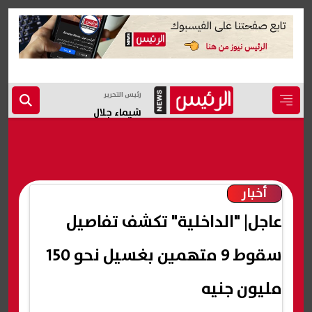
رئيس التحرير
شيماء جلال
أخبار
عاجل| "الداخلية" تكشف تفاصيل
سقوط 9 متهمين بغسيل نحو 150
مليون جنيه