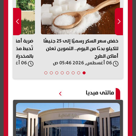
ف
خفض سعر السكر رسميًا إلى 25 جنيهًا
ض
للكيلو بدءًا من اليوم.. التموين تعلن
تُحبط مخططًا لإغ
أماكن الطرح
بالمخدرات في ال
06 أغسطس, 2026 05:46 ص
06 أغسطس, 2026 05:41 ص
مالتى ميديا