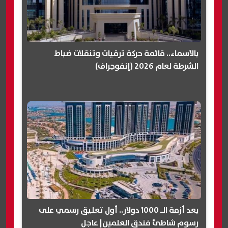
بالأسماء.. قائمة حركة ترقيات وتنقلات ضباط
الشرطة لعام 2026 (إنفوجراف)
بعد أزمة الـ 1000 دولار.. أول تعليق رسمي على
رسوم شاطئ فندق العلمين| عاجل