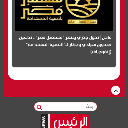
عاجل| تحول جذري ينتظر "مستقبل مصر".. تدشين
صندوق سيادي وجهاز لـ"التنمية المستدامة"
(إنفوجراف)
بحث