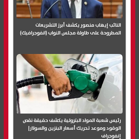
النائب إيهاب منصور يكشف أبرز التشريعات
المطروحة على طاولة مجلس النواب (انفوجرافيك)
رئيس شعبة المواد البترولية يكشف حقيقة نقص
الوقود وموعد تحريك أسعار البنزين والسولار|
إنفوجراف