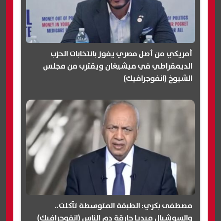
أمريكي من أصل مصري يفوز بانتخابات الحزب
الديمقراطي في ميشيغان ويقترب من مجلس
الشيوخ (انفوجرافيك)
مصطفى بكري: الطبقة المتوسطة تآكلت..
والسوشيال ميديا حارقة دم الناس (انفوجرافيك)