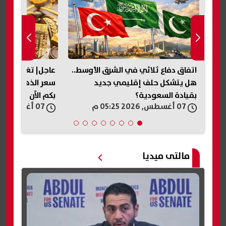
اتفاق دفاع ثلاثي في الشرق الأوسط..
عاجل| تغير مفاجئ
 بشرى لـ 11.5 مليون
هل يتشكل حلف إقليمي جديد
بقيادة السعودية؟
بكم الآن
07 أغسطس, 2026 05:25 م
07 أغسطس, 2026 05:18 م
مالتى ميديا