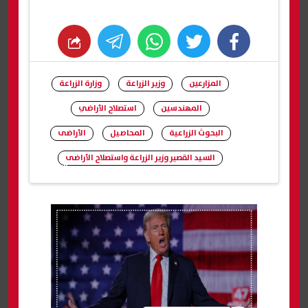
whats
twitter
facebook
المزارعين
وزير الزراعة
وزارة الزراعة
المهندسين
استصلاح الأراضي
البحوث الزراعية
المحاصيل
الأراضى
السيد القصير وزير الزراعة واستصلاح الأراضى
شارك