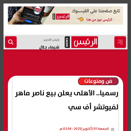
رئيس التحرير
شيماء جلال
فن ومنوعات
رسميا.. الأهلى يعلن بيع ناصر ماهر
لفيوتشر أف سي
الجمعة 01/أكتوبر/2021 - 02:34 م