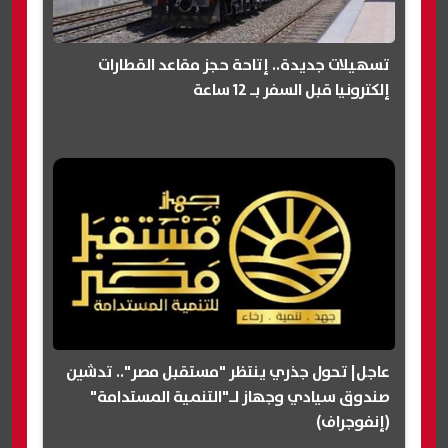
تسهيلات جديدة.. إتاحة حجز مقاعد القطارات
إلكترونيا قبل السفر بـ 12 ساعة
عاجل| تحول جذري ينتظر "مستقبل مصر".. تدشين
صندوق سيادي وجهاز لـ"التنمية المستدامة"
(إنفوجراف)